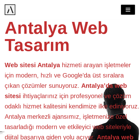
İçeriğe
Antalya Web
geç
Tasarım
Web sitesi Antalya
hizmeti arayan işletmeler
için modern, hızlı ve Google’da üst sıralara
çıkan çözümler sunuyoruz.
Antalya’da web
sitesi
ihtiyaçlarınız için profesyonel ve çözüm
odaklı hizmet kalitesini kendimize ilke ediniyoruz.
Antalya merkezli ajansımız, işletmenize özel
tasarladığı modern ve etkileyici web siteleriyle
dijital başarıya giden yolu açıyor.
Antalya web