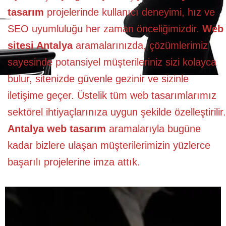
tasarım
projelerinde kullanıcı deneyimi, hız ve
SEO uyumluluğu her zaman önceliğimizdir.
Web
sitesi Antalya
aramalarınızda, çözümlerimiz
sayesinde potansiyel müşterileriniz sizi kolayca
bulur, sitenizde güvenle gezinir ve sizinle
iletişime geçer. Üstelik tüm web tasarımlarımız
sektörel ihtiyaçlarınıza uygun şekilde özelleştirilir.
Antalya web tasarım
aramalarıyla bugüne
kadar bizlere ulaşan müşterilerimizin yüzlerce
başarılı projelerine imza attık.