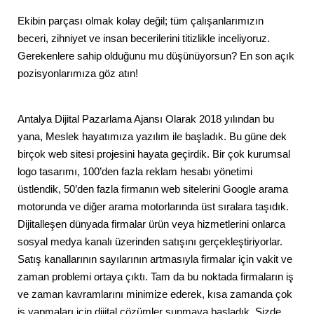
Ekibin parçası olmak kolay değil; tüm çalışanlarımızın
beceri, zihniyet ve insan becerilerini titizlikle inceliyoruz.
Gerekenlere sahip olduğunu mu düşünüyorsun? En son açık
pozisyonlarımıza göz atın!
Antalya Dijital Pazarlama Ajansı Olarak 2018 yılından bu
yana, Meslek hayatımıza yazılım ile başladık. Bu güne dek
birçok web sitesi projesini hayata geçirdik. Bir çok kurumsal
logo tasarımı, 100’den fazla reklam hesabı yönetimi
üstlendik, 50’den fazla firmanın web sitelerini Google arama
motorunda ve diğer arama motorlarında üst sıralara taşıdık.
Dijitalleşen dünyada firmalar ürün veya hizmetlerini onlarca
sosyal medya kanalı üzerinden satışını gerçekleştiriyorlar.
Satış kanallarının sayılarının artmasıyla firmalar için vakit ve
zaman problemi ortaya çıktı. Tam da bu noktada firmaların iş
ve zaman kavramlarını minimize ederek, kısa zamanda çok
iş yapmaları için dijital çözümler sunmaya başladık. Sizde