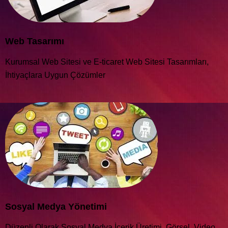
Web Tasarımı
Kurumsal Web Sitesi ve E-ticaret Web Sitesi Tasarımları,
İhtiyaçlara Uygun Çözümler
Sosyal Medya Yönetimi
Düzenli Olarak Sosyal Medya İçerik Üretimi, Görsel, Video