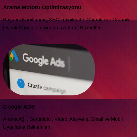
Arama Motoru Optimizasyonu
Başarısı Kanıtlanmış SEO Tekniklerle, Garantili ve Organik
Olarak Google’da Sıralama Artırma Hizmetleri
Google ADS
Arama Ağı , Görüntülü , Video, Alışveriş, Gmail ve Mobil
Uygulama Reklamları